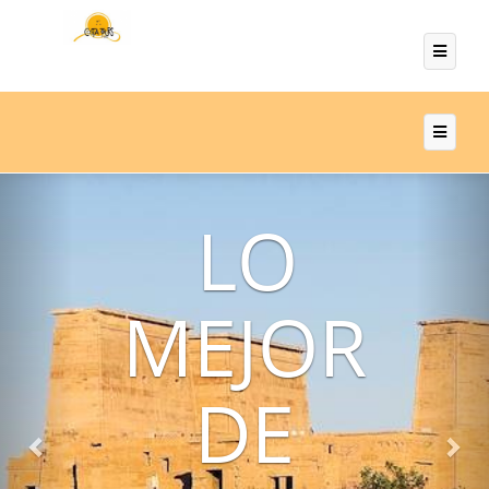
Previous
Nex
LO
MEJOR
DE