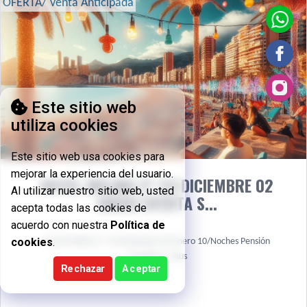
OFERTA/ Venta Anticipada
Este sitio web
utiliza cookies
Este sitio web usa cookies para
mejorar la experiencia del usuario.
HOTEL MELINA 3* 23 DICIEMBRE 02
Al utilizar nuestro sitio web, usted
ENERO OFERTA S...
acepta todas las cookies de
acuerdo con nuestra
Política de
cookies
.
Hotel Melina 3* 23 Diciembre 02 Enero 10/Noches Pensión
Completa + Bus
Rechazar
Aceptar